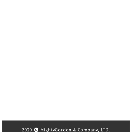
2020
MightyGordon & Company, LTD.