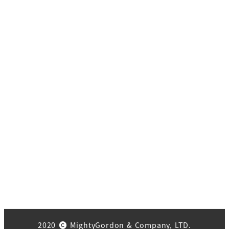
2020
MightyGordon & Company, LTD.