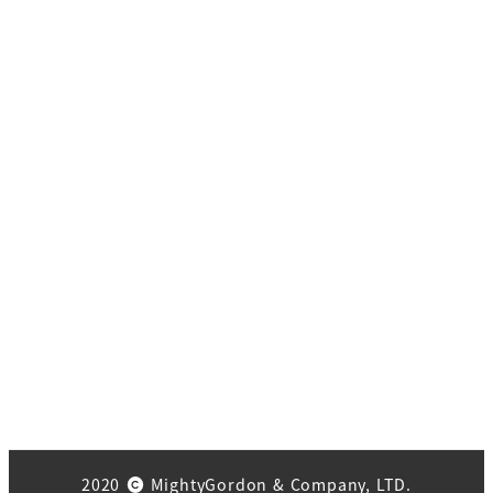
2020
MightyGordon & Company, LTD.