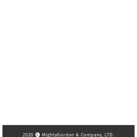
2020
MightyGordon & Company, LTD.