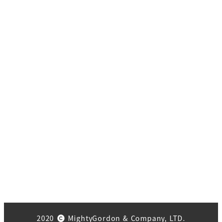
2020
MightyGordon & Company, LTD.